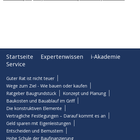
Startseite
Expertenwissen
i-Akademie
Service
Guter Rat ist nicht teuer
Wege zum Ziel - Wie bauen oder kaufen
Ratgeber Baugrundstück
Konzept und Planung
Baukosten und Bauablauf im Griff
Die konstruktiven Elemente
Vertragliche Festlegungen – Darauf kommt es an
Geld sparen mit Eigenleistungen
Entscheiden und Bemustern
Hohe Schule der Baufinanzierung