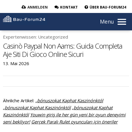
ANMELDEN
KONTAKT
ÜBER BAU-FORUM24
Menu
Expertenwissen: Uncategorized
Casinò Paypal Non Aams: Guida Completa
Aje Siti Di Gioco Online Sicuri
13. Mai 2026
Ähnliche Artikel:
„bónuszokat Kaphat Kaszinónktól
„bónuszokat Kaphat Kaszinónktól
„bónuszokat Kaphat
Kaszinónktól
Youwin giriş ile her gün yeni bir oyun deneyimi
seni bekliyor!
Gerçek Paralı Rulet oyuncuları için öneriler