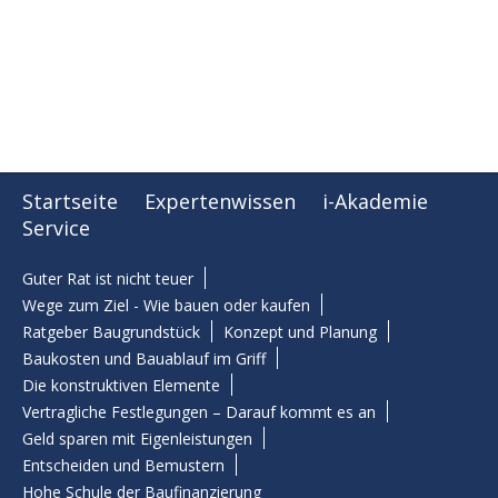
Startseite
Expertenwissen
i-Akademie
Service
Guter Rat ist nicht teuer
Wege zum Ziel - Wie bauen oder kaufen
Ratgeber Baugrundstück
Konzept und Planung
Baukosten und Bauablauf im Griff
Die konstruktiven Elemente
Vertragliche Festlegungen – Darauf kommt es an
Geld sparen mit Eigenleistungen
Entscheiden und Bemustern
Hohe Schule der Baufinanzierung