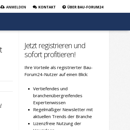
ANMELDEN
KONTAKT
ÜBER BAU-FORUM24
Jetzt registrieren und
t
sofort profitieren!
Ihre Vorteile als registrierter Bau-
Forum24-Nutzer auf einen Blick:
Vertiefendes und
branchenübergreifendes
Expertenwissen
l
Regelmäßiger Newsletter mit
aktuellen Trends der Branche
Lizenzfreie Nutzung der