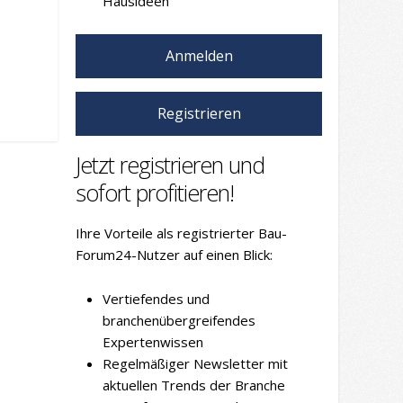
Hausideen
Anmelden
Registrieren
Jetzt registrieren und
sofort profitieren!
Ihre Vorteile als registrierter Bau-
Forum24-Nutzer auf einen Blick:
Vertiefendes und
branchenübergreifendes
Expertenwissen
Regelmäßiger Newsletter mit
aktuellen Trends der Branche