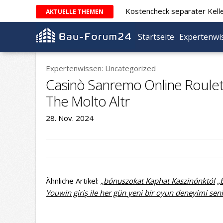
Kostencheck separater Kell
AKTUELLE THEMEN
Startseite
Expertenwi
Expertenwissen: Uncategorized
Casinò Sanremo Online Roulett
The Molto Altr
28. Nov. 2024
Ähnliche Artikel:
„bónuszokat Kaphat Kaszinónktól
„
Youwin giriş ile her gün yeni bir oyun deneyimi seni