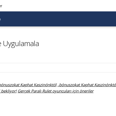
er
e
ve Uygulamala
bónuszokat Kaphat Kaszinónktól
„bónuszokat Kaphat Kaszinónktó
 bekliyor!
Gerçek Paralı Rulet oyuncuları için öneriler