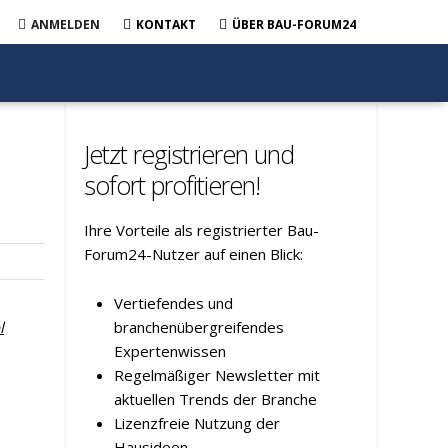
ANMELDEN
KONTAKT
ÜBER BAU-FORUM24
Jetzt registrieren und
sofort profitieren!
Ihre Vorteile als registrierter Bau-
Forum24-Nutzer auf einen Blick:
Vertiefendes und
branchenübergreifendes
l
Expertenwissen
Regelmäßiger Newsletter mit
aktuellen Trends der Branche
Lizenzfreie Nutzung der
Hausideen