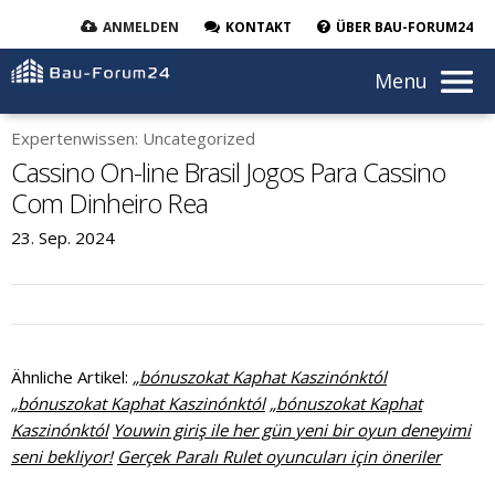
ANMELDEN
KONTAKT
ÜBER BAU-FORUM24
Menu
Expertenwissen: Uncategorized
Cassino On-line Brasil Jogos Para Cassino
Com Dinheiro Rea
23. Sep. 2024
Ähnliche Artikel:
„bónuszokat Kaphat Kaszinónktól
„bónuszokat Kaphat Kaszinónktól
„bónuszokat Kaphat
Kaszinónktól
Youwin giriş ile her gün yeni bir oyun deneyimi
seni bekliyor!
Gerçek Paralı Rulet oyuncuları için öneriler