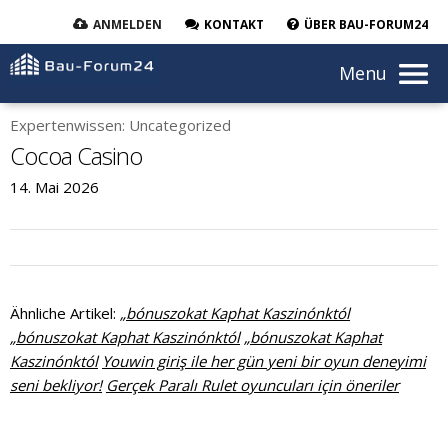
ANMELDEN
KONTAKT
ÜBER BAU-FORUM24
Menu
Expertenwissen: Uncategorized
Cocoa Casino
14. Mai 2026
Ähnliche Artikel:
„bónuszokat Kaphat Kaszinónktól
„bónuszokat Kaphat Kaszinónktól
„bónuszokat Kaphat
Kaszinónktól
Youwin giriş ile her gün yeni bir oyun deneyimi
seni bekliyor!
Gerçek Paralı Rulet oyuncuları için öneriler