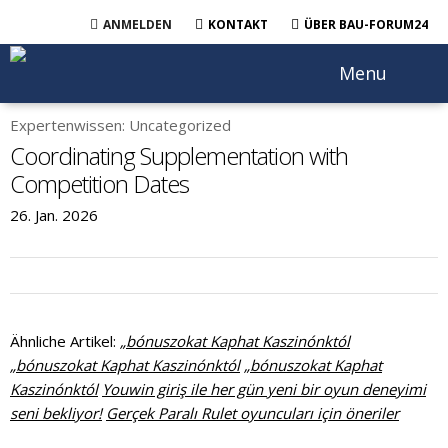
ANMELDEN
KONTAKT
ÜBER BAU-FORUM24
Menu
Expertenwissen: Uncategorized
Coordinating Supplementation with
Competition Dates
26. Jan. 2026
Ähnliche Artikel:
„bónuszokat Kaphat Kaszinónktól
„bónuszokat Kaphat Kaszinónktól
„bónuszokat Kaphat
Kaszinónktól
Youwin giriş ile her gün yeni bir oyun deneyimi
seni bekliyor!
Gerçek Paralı Rulet oyuncuları için öneriler