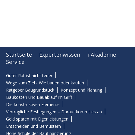
Startseite
Expertenwissen
i-Akademie
Service
Guter Rat ist nicht teuer
Wege zum Ziel - Wie bauen oder kaufen
Ratgeber Baugrundstück
Konzept und Planung
Baukosten und Bauablauf im Griff
Die konstruktiven Elemente
Vertragliche Festlegungen – Darauf kommt es an
Geld sparen mit Eigenleistungen
Entscheiden und Bemustern
Hohe Schule der Baufinanzierung