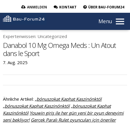
ANMELDEN
KONTAKT
ÜBER BAU-FORUM24
Menu
Expertenwissen: Uncategorized
Danabol 10 Mg Omega Meds : Un Atout
dans le Sport
7. Aug. 2025
Ähnliche Artikel:
„bónuszokat Kaphat Kaszinónktól
„bónuszokat Kaphat Kaszinónktól
„bónuszokat Kaphat
Kaszinónktól
Youwin giriş ile her gün yeni bir oyun deneyimi
seni bekliyor!
Gerçek Paralı Rulet oyuncuları için öneriler