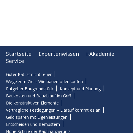
Startseite
Expertenwissen
i-Akademie
Service
Guter Rat ist nicht teuer
Wege zum Ziel - Wie bauen oder kaufen
Ratgeber Baugrundstück
Konzept und Planung
Baukosten und Bauablauf im Griff
Die konstruktiven Elemente
Vertragliche Festlegungen – Darauf kommt es an
Geld sparen mit Eigenleistungen
Entscheiden und Bemustern
Hohe Schule der Baufinanzierung