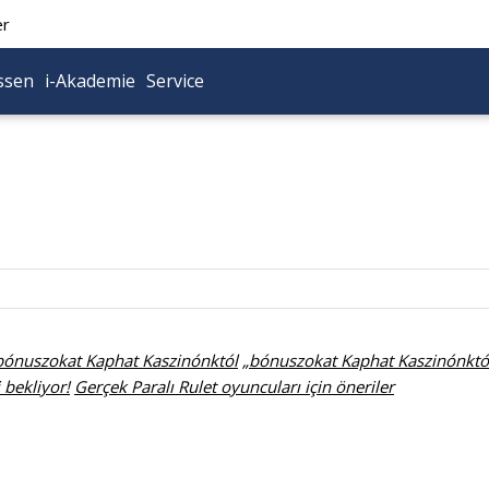
er
ssen
i-Akademie
Service
bónuszokat Kaphat Kaszinónktól
„bónuszokat Kaphat Kaszinónktó
 bekliyor!
Gerçek Paralı Rulet oyuncuları için öneriler