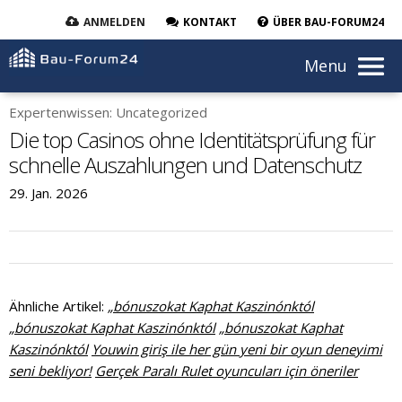
ANMELDEN
KONTAKT
ÜBER BAU-FORUM24
Menu
Expertenwissen: Uncategorized
Die top Casinos ohne Identitätsprüfung für
schnelle Auszahlungen und Datenschutz
29. Jan. 2026
Ähnliche Artikel:
„bónuszokat Kaphat Kaszinónktól
„bónuszokat Kaphat Kaszinónktól
„bónuszokat Kaphat
Kaszinónktól
Youwin giriş ile her gün yeni bir oyun deneyimi
seni bekliyor!
Gerçek Paralı Rulet oyuncuları için öneriler