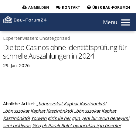
ANMELDEN
KONTAKT
ÜBER BAU-FORUM24
Menu
Expertenwissen: Uncategorized
Die top Casinos ohne Identitätsprüfung für
schnelle Auszahlungen in 2024
29. Jan. 2026
Ähnliche Artikel:
„bónuszokat Kaphat Kaszinónktól
„bónuszokat Kaphat Kaszinónktól
„bónuszokat Kaphat
Kaszinónktól
Youwin giriş ile her gün yeni bir oyun deneyimi
seni bekliyor!
Gerçek Paralı Rulet oyuncuları için öneriler