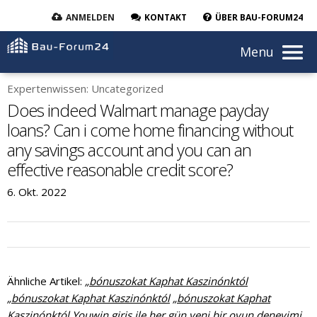
ANMELDEN
KONTAKT
ÜBER BAU-FORUM24
Menu
Expertenwissen: Uncategorized
Does indeed Walmart manage payday
loans? Can i come home financing without
any savings account and you can an
effective reasonable credit score?
6. Okt. 2022
Ähnliche Artikel:
„bónuszokat Kaphat Kaszinónktól
„bónuszokat Kaphat Kaszinónktól
„bónuszokat Kaphat
Kaszinónktól
Youwin giriş ile her gün yeni bir oyun deneyimi