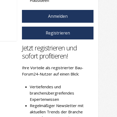
Hausideen
Anmelden
Registrieren
Jetzt registrieren und
sofort profitieren!
Ihre Vorteile als registrierter Bau-
Forum24-Nutzer auf einen Blick:
Vertiefendes und
branchenübergreifendes
Expertenwissen
Regelmäßiger Newsletter mit
aktuellen Trends der Branche