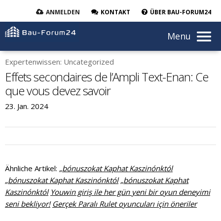
ANMELDEN
KONTAKT
ÜBER BAU-FORUM24
Menu
Expertenwissen: Uncategorized
Effets secondaires de l’Ampli Text-Enan: Ce
que vous devez savoir
23. Jan. 2024
Ähnliche Artikel:
„bónuszokat Kaphat Kaszinónktól
„bónuszokat Kaphat Kaszinónktól
„bónuszokat Kaphat
Kaszinónktól
Youwin giriş ile her gün yeni bir oyun deneyimi
seni bekliyor!
Gerçek Paralı Rulet oyuncuları için öneriler