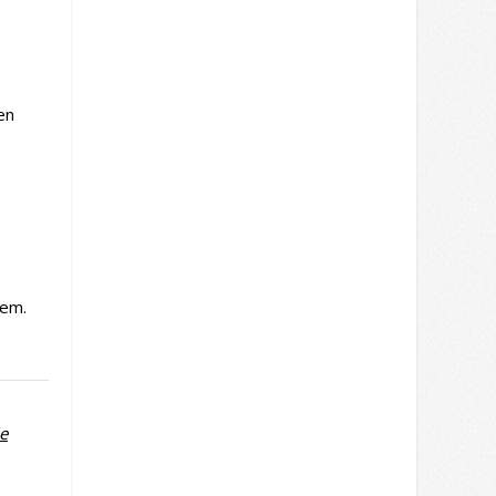
en
gem.
ie