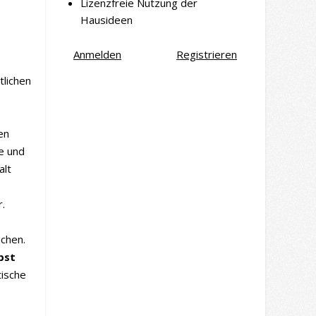
Lizenzfreie Nutzung der
Hausideen
Anmelden
Registrieren
tlichen
en
e und
alt
r.
chen.
bst
tische