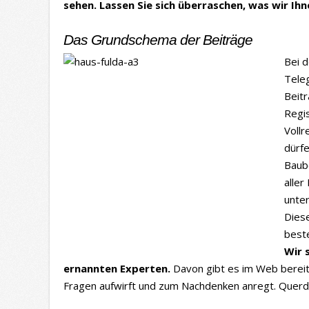
sehen. Lassen Sie sich überraschen, was wir Ihn
Das Grundschema der Beiträge
Bei d
Teleg
Beitr
Regis
Vollr
dürf
Baube
alle
unter
Diese
best
Wir 
ernannten Experten.
Davon gibt es im Web bereits
Fragen aufwirft und zum Nachdenken anregt. Querde