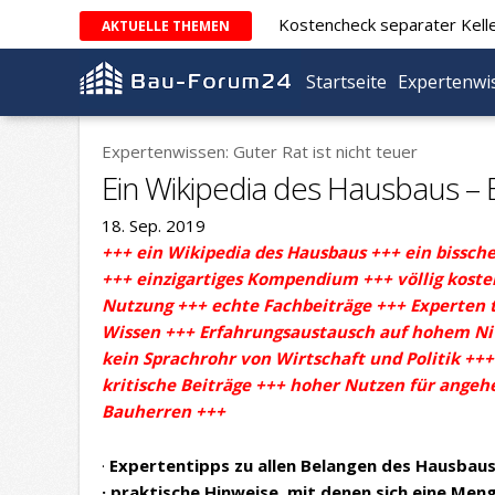
Kostencheck separater Kell
AKTUELLE THEMEN
Startseite
Expertenwi
Expertenwissen: Guter Rat ist nicht teuer
Ein Wikipedia des Hausbaus – E
18. Sep. 2019
+++ ein Wikipedia des Hausbaus +++ ein bissch
+++ einzigartiges Kompendium +++ völlig koste
Nutzung +++ echte Fachbeiträge +++ Experten t
Wissen +++ Erfahrungsaustausch auf hohem Ni
kein Sprachrohr von Wirtschaft und Politik ++
kritische Beiträge +++ hoher Nutzen für ange
Bauherren +++
·
Expertentipps zu allen Belangen des Hausbau
· praktische Hinweise, mit denen sich eine Meng