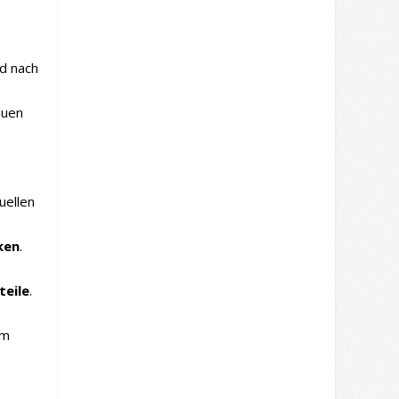
nd nach
auen
uellen
ken
.
teile
.
em