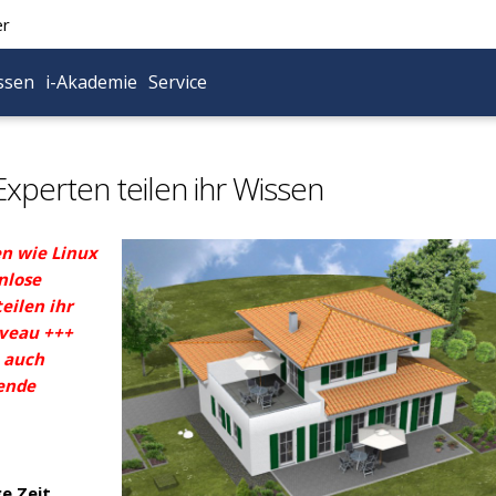
er
ssen
i-Akademie
Service
xperten teilen ihr Wissen
en wie Linux
nlose
eilen ihr
veau +++
+ auch
hende
s
e Zeit,