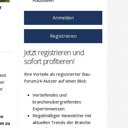
Hausideen
t
Anmelden
Registrieren
Jetzt registrieren und
sofort profitieren!
Ihre Vorteile als registrierter Bau-
und
Forum24-Nutzer auf einen Blick:
der
er
Vertiefendes und
branchenübergreifendes
Expertenwissen
Regelmäßiger Newsletter mit
en
aktuellen Trends der Branche
um zu