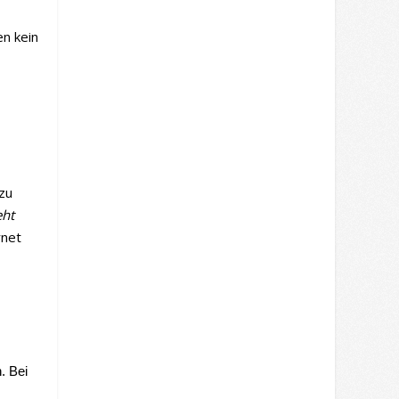
en kein
zu
eht
rnet
. Bei