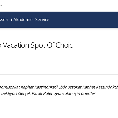
er
ssen
i-Akademie
Service
 Vacation Spot Of Choic
bónuszokat Kaphat Kaszinónktól
„bónuszokat Kaphat Kaszinónktó
 bekliyor!
Gerçek Paralı Rulet oyuncuları için öneriler