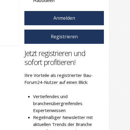
Hausideen
Anmelden
Registrieren
Jetzt registrieren und
sofort profitieren!
Ihre Vorteile als registrierter Bau-
Forum24-Nutzer auf einen Blick:
Vertiefendes und
branchenübergreifendes
Expertenwissen
Regelmäßiger Newsletter mit
aktuellen Trends der Branche