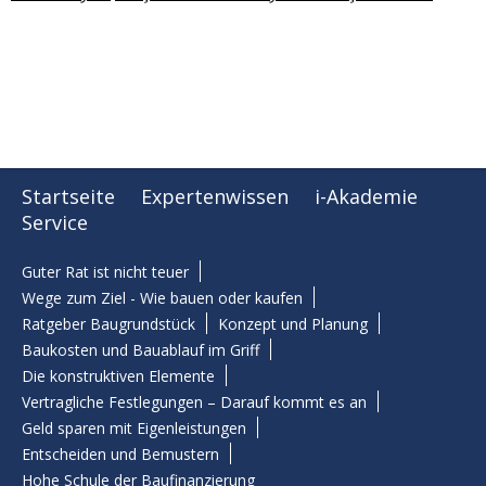
Startseite
Expertenwissen
i-Akademie
Service
Guter Rat ist nicht teuer
Wege zum Ziel - Wie bauen oder kaufen
Ratgeber Baugrundstück
Konzept und Planung
Baukosten und Bauablauf im Griff
Die konstruktiven Elemente
Vertragliche Festlegungen – Darauf kommt es an
Geld sparen mit Eigenleistungen
Entscheiden und Bemustern
Hohe Schule der Baufinanzierung