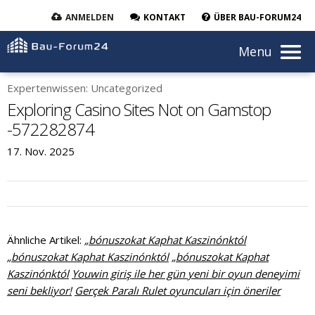
ANMELDEN
KONTAKT
ÜBER BAU-FORUM24
Menu
Expertenwissen: Uncategorized
Exploring Casino Sites Not on Gamstop
-572282874
17. Nov. 2025
Ähnliche Artikel:
„bónuszokat Kaphat Kaszinónktól
„bónuszokat Kaphat Kaszinónktól
„bónuszokat Kaphat
Kaszinónktól
Youwin giriş ile her gün yeni bir oyun deneyimi
seni bekliyor!
Gerçek Paralı Rulet oyuncuları için öneriler