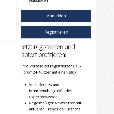
Hausideen
Anmelden
Registrieren
Jetzt registrieren und
sofort profitieren!
Ihre Vorteile als registrierter Bau-
Forum24-Nutzer auf einen Blick:
Vertiefendes und
branchenübergreifendes
Expertenwissen
Regelmäßiger Newsletter mit
aktuellen Trends der Branche