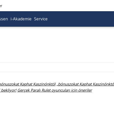
er
ssen
i-Akademie
Service
bónuszokat Kaphat Kaszinónktól
„bónuszokat Kaphat Kaszinónktó
 bekliyor!
Gerçek Paralı Rulet oyuncuları için öneriler