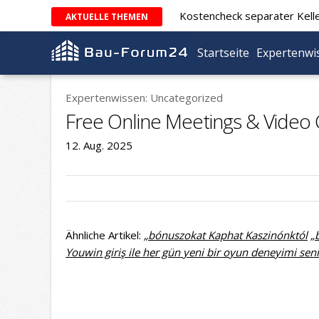
Kostencheck separater Kell
AKTUELLE THEMEN
Startseite
Expertenwi
Expertenwissen: Uncategorized
Free Online Meetings & Video 
12. Aug. 2025
Ähnliche Artikel:
„bónuszokat Kaphat Kaszinónktól
„
Youwin giriş ile her gün yeni bir oyun deneyimi seni