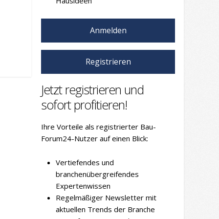
Hausideen
Anmelden
Registrieren
Jetzt registrieren und
sofort profitieren!
Ihre Vorteile als registrierter Bau-
Forum24-Nutzer auf einen Blick:
Vertiefendes und
branchenübergreifendes
Expertenwissen
Regelmäßiger Newsletter mit
aktuellen Trends der Branche