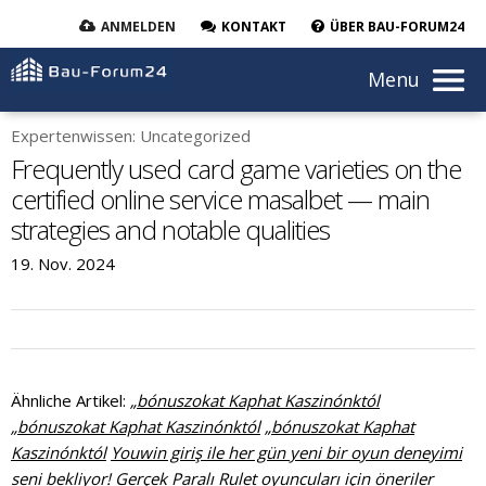
ANMELDEN
KONTAKT
ÜBER BAU-FORUM24
Menu
Expertenwissen: Uncategorized
Frequently used card game varieties on the
certified online service masalbet — main
strategies and notable qualities
19. Nov. 2024
Ähnliche Artikel:
„bónuszokat Kaphat Kaszinónktól
„bónuszokat Kaphat Kaszinónktól
„bónuszokat Kaphat
Kaszinónktól
Youwin giriş ile her gün yeni bir oyun deneyimi
seni bekliyor!
Gerçek Paralı Rulet oyuncuları için öneriler