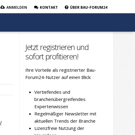
ANMELDEN
KONTAKT
ÜBER BAU-FORUM24
Jetzt registrieren und
sofort profitieren!
Ihre Vorteile als registrierter Bau-
Forum24-Nutzer auf einen Blick:
Vertiefendes und
branchenübergreifendes
Expertenwissen
Regelmäßiger Newsletter mit
aktuellen Trends der Branche
l
Lizenzfreie Nutzung der