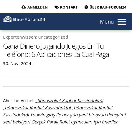
ANMELDEN
KONTAKT
ÜBER BAU-FORUM24
Menu
Expertenwissen: Uncategorized
Gana Dinero Jugando Juegos En Tu
Teléfono: 6 Aplicaciones La Cual Paga
30. Nov. 2024
Ähnliche Artikel:
„bónuszokat Kaphat Kaszinónktól
„bónuszokat Kaphat Kaszinónktól
„bónuszokat Kaphat
Kaszinónktól
Youwin giriş ile her gün yeni bir oyun deneyimi
seni bekliyor!
Gerçek Paralı Rulet oyuncuları için öneriler