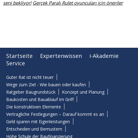
seni bekliyor!
Gerçek Paralı Rulet oyuncuları için öneriler
Startseite
Expertenwissen
i-Akademie
Service
Guter Rat ist nicht teuer
Wege zum Ziel - Wie bauen oder kaufen
Ratgeber Baugrundstück
Konzept und Planung
Baukosten und Bauablauf im Griff
Die konstruktiven Elemente
Vertragliche Festlegungen – Darauf kommt es an
Geld sparen mit Eigenleistungen
Entscheiden und Bemustern
Hohe Schule der Baufinanzierung