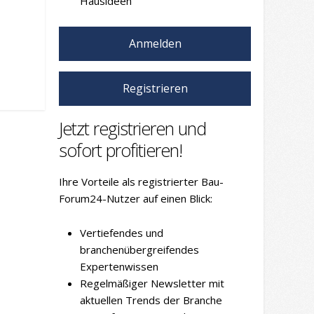
Hausideen
Anmelden
Registrieren
Jetzt registrieren und
sofort profitieren!
Ihre Vorteile als registrierter Bau-
Forum24-Nutzer auf einen Blick:
Vertiefendes und
branchenübergreifendes
Expertenwissen
Regelmäßiger Newsletter mit
aktuellen Trends der Branche