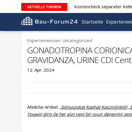
Kostencheck separater Kell
AKTUELLE THEMEN
Startseite
Expertenwi
Expertenwissen: Uncategorized
GONADOTROPINA CORIONICA
GRAVIDANZA, URINE CDI Centro
12. Apr. 2024
Ähnliche Artikel:
„bónuszokat Kaphat Kaszinónktól
„
Youwin giriş ile her gün yeni bir oyun deneyimi seni