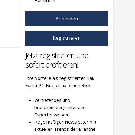
Hausideen
Anmelden
Registrieren
Jetzt registrieren und
sofort profitieren!
Ihre Vorteile als registrierter Bau-
Forum24-Nutzer auf einen Blick:
Vertiefendes und
branchenübergreifendes
Expertenwissen
Regelmäßiger Newsletter mit
aktuellen Trends der Branche