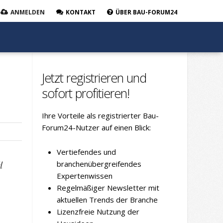
ANMELDEN
KONTAKT
ÜBER BAU-FORUM24
Jetzt registrieren und
sofort profitieren!
Ihre Vorteile als registrierter Bau-
Forum24-Nutzer auf einen Blick:
Vertiefendes und
branchenübergreifendes
l
Expertenwissen
Regelmäßiger Newsletter mit
aktuellen Trends der Branche
Lizenzfreie Nutzung der