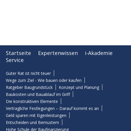
Startseite
Expertenwissen
i-Akademie
Service
Guter Rat ist nicht teuer
Wege zum Ziel - Wie bauen oder kaufen
Ratgeber Baugrundstück
Konzept und Planung
Baukosten und Bauablauf im Griff
Die konstruktiven Elemente
Vertragliche Festlegungen – Darauf kommt es an
Geld sparen mit Eigenleistungen
Entscheiden und Bemustern
Hohe Schule der Baufinanzierung