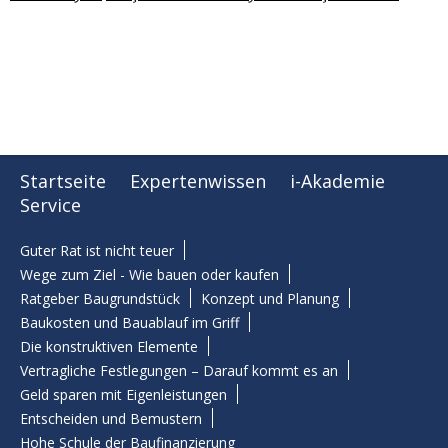
Startseite
Expertenwissen
i-Akademie
Service
Guter Rat ist nicht teuer
Wege zum Ziel - Wie bauen oder kaufen
Ratgeber Baugrundstück
Konzept und Planung
Baukosten und Bauablauf im Griff
Die konstruktiven Elemente
Vertragliche Festlegungen – Darauf kommt es an
Geld sparen mit Eigenleistungen
Entscheiden und Bemustern
Hohe Schule der Baufinanzierung