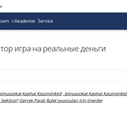
er
ssen
i-Akademie
Service
атор игра на реальные деньги
bónuszokat Kaphat Kaszinónktól
„bónuszokat Kaphat Kaszinónktó
 bekliyor!
Gerçek Paralı Rulet oyuncuları için öneriler