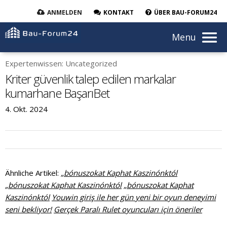
ANMELDEN
KONTAKT
ÜBER BAU-FORUM24
Menu
Expertenwissen: Uncategorized
Kriter güvenlik talep edilen markalar
kumarhane BaşarıBet
4. Okt. 2024
Ähnliche Artikel:
„bónuszokat Kaphat Kaszinónktól
„bónuszokat Kaphat Kaszinónktól
„bónuszokat Kaphat
Kaszinónktól
Youwin giriş ile her gün yeni bir oyun deneyimi
seni bekliyor!
Gerçek Paralı Rulet oyuncuları için öneriler