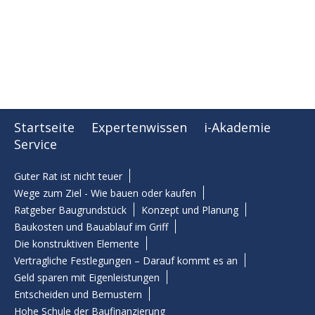
Startseite
Expertenwissen
i-Akademie
Service
Guter Rat ist nicht teuer
Wege zum Ziel - Wie bauen oder kaufen
Ratgeber Baugrundstück
Konzept und Planung
Baukosten und Bauablauf im Griff
Die konstruktiven Elemente
Vertragliche Festlegungen – Darauf kommt es an
Geld sparen mit Eigenleistungen
Entscheiden und Bemustern
Hohe Schule der Baufinanzierung