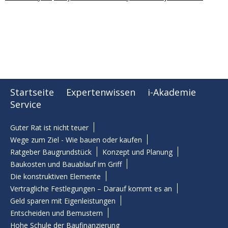
Startseite
Expertenwissen
i-Akademie
Service
Guter Rat ist nicht teuer
Wege zum Ziel - Wie bauen oder kaufen
Ratgeber Baugrundstück
Konzept und Planung
Baukosten und Bauablauf im Griff
Die konstruktiven Elemente
Vertragliche Festlegungen – Darauf kommt es an
Geld sparen mit Eigenleistungen
Entscheiden und Bemustern
Hohe Schule der Baufinanzierung