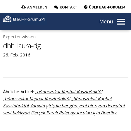
ANMELDEN
KONTAKT
ÜBER BAU-FORUM24
Menu
Expertenwissen:
dhh_laura-dg
26. Feb. 2016
Ähnliche Artikel:
„bónuszokat Kaphat Kaszinónktól
„bónuszokat Kaphat Kaszinónktól
„bónuszokat Kaphat
Kaszinónktól
Youwin giriş ile her gün yeni bir oyun deneyimi
seni bekliyor!
Gerçek Paralı Rulet oyuncuları için öneriler