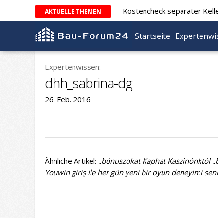
Kostencheck separater Kell
AKTUELLE THEMEN
Startseite
Expertenwi
Expertenwissen:
dhh_sabrina-dg
26. Feb. 2016
Ähnliche Artikel:
„bónuszokat Kaphat Kaszinónktól
„
Youwin giriş ile her gün yeni bir oyun deneyimi seni