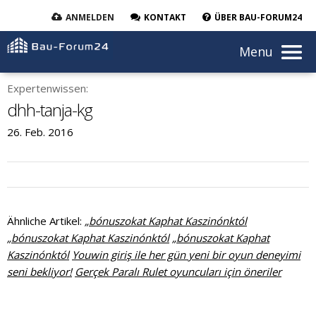
ANMELDEN
KONTAKT
ÜBER BAU-FORUM24
Menu
Expertenwissen:
dhh-tanja-kg
26. Feb. 2016
Ähnliche Artikel:
„bónuszokat Kaphat Kaszinónktól
„bónuszokat Kaphat Kaszinónktól
„bónuszokat Kaphat
Kaszinónktól
Youwin giriş ile her gün yeni bir oyun deneyimi
seni bekliyor!
Gerçek Paralı Rulet oyuncuları için öneriler