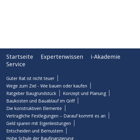
Startseite
Expertenwissen
i-Akademie
Service
Guter Rat ist nicht teuer
Wege zum Ziel - Wie bauen oder kaufen
Ratgeber Baugrundstück
Konzept und Planung
Baukosten und Bauablauf im Griff
Die konstruktiven Elemente
Vertragliche Festlegungen – Darauf kommt es an
Geld sparen mit Eigenleistungen
Entscheiden und Bemustern
Hohe Schule der Baufinanzierung