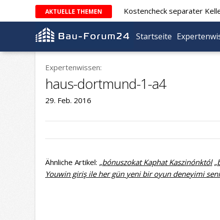
Kostencheck separater Kell
AKTUELLE THEMEN
Startseite
Expertenwi
Expertenwissen:
haus-dortmund-1-a4
29. Feb. 2016
Ähnliche Artikel:
„bónuszokat Kaphat Kaszinónktól
„
Youwin giriş ile her gün yeni bir oyun deneyimi seni