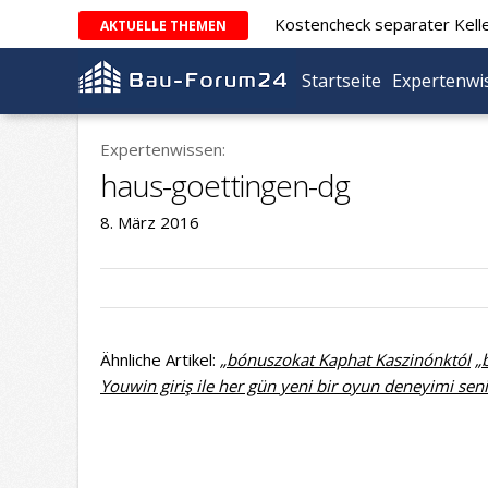
Kostencheck separater Kell
AKTUELLE THEMEN
Startseite
Expertenwi
Expertenwissen:
haus-goettingen-dg
8. März 2016
Ähnliche Artikel:
„bónuszokat Kaphat Kaszinónktól
„
Youwin giriş ile her gün yeni bir oyun deneyimi seni