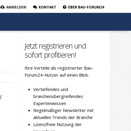
ANMELDEN
KONTAKT
ÜBER BAU-FORUM24
Jetzt registrieren und
sofort profitieren!
Ihre Vorteile als registrierter Bau-
Forum24-Nutzer auf einen Blick:
Vertiefendes und
branchenübergreifendes
l
Expertenwissen
Regelmäßiger Newsletter mit
aktuellen Trends der Branche
Lizenzfreie Nutzung der