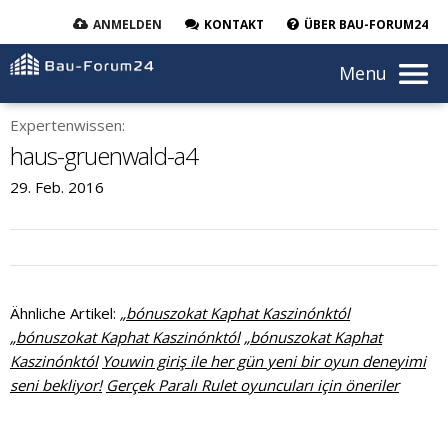
ANMELDEN
KONTAKT
ÜBER BAU-FORUM24
Menu
Expertenwissen:
haus-gruenwald-a4
29. Feb. 2016
Ähnliche Artikel:
„bónuszokat Kaphat Kaszinónktól
„bónuszokat Kaphat Kaszinónktól
„bónuszokat Kaphat
Kaszinónktól
Youwin giriş ile her gün yeni bir oyun deneyimi
seni bekliyor!
Gerçek Paralı Rulet oyuncuları için öneriler