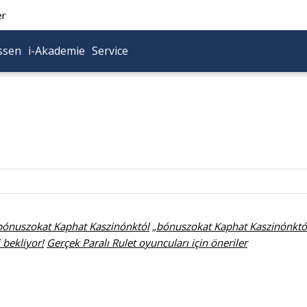
er
ssen
i-Akademie
Service
bónuszokat Kaphat Kaszinónktól
„bónuszokat Kaphat Kaszinónktó
 bekliyor!
Gerçek Paralı Rulet oyuncuları için öneriler