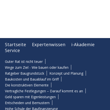
Startseite
Expertenwissen
i-Akademie
Service
Guter Rat ist nicht teuer
Wege zum Ziel - Wie bauen oder kaufen
Ratgeber Baugrundstück
Konzept und Planung
Baukosten und Bauablauf im Griff
Die konstruktiven Elemente
Vertragliche Festlegungen – Darauf kommt es an
Geld sparen mit Eigenleistungen
Entscheiden und Bemustern
Hohe Schule der Baufinanzierung