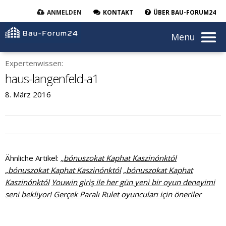
ANMELDEN
KONTAKT
ÜBER BAU-FORUM24
Menu
Expertenwissen:
haus-langenfeld-a1
8. März 2016
Ähnliche Artikel:
„bónuszokat Kaphat Kaszinónktól
„bónuszokat Kaphat Kaszinónktól
„bónuszokat Kaphat
Kaszinónktól
Youwin giriş ile her gün yeni bir oyun deneyimi
seni bekliyor!
Gerçek Paralı Rulet oyuncuları için öneriler