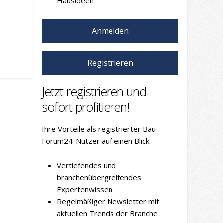
Hausideen
Anmelden
Registrieren
Jetzt registrieren und
sofort profitieren!
Ihre Vorteile als registrierter Bau-
Forum24-Nutzer auf einen Blick:
Vertiefendes und
branchenübergreifendes
Expertenwissen
Regelmäßiger Newsletter mit
aktuellen Trends der Branche