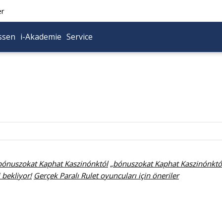
er
ssen
i-Akademie
Service
bónuszokat Kaphat Kaszinónktól
„bónuszokat Kaphat Kaszinónktó
 bekliyor!
Gerçek Paralı Rulet oyuncuları için öneriler