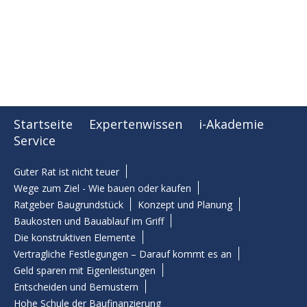
Startseite
Expertenwissen
i-Akademie
Service
Guter Rat ist nicht teuer
Wege zum Ziel - Wie bauen oder kaufen
Ratgeber Baugrundstück
Konzept und Planung
Baukosten und Bauablauf im Griff
Die konstruktiven Elemente
Vertragliche Festlegungen – Darauf kommt es an
Geld sparen mit Eigenleistungen
Entscheiden und Bemustern
Hohe Schule der Baufinanzierung