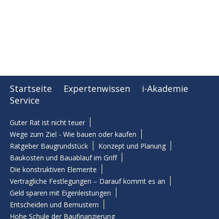
Startseite
Expertenwissen
i-Akademie
Service
Guter Rat ist nicht teuer
Wege zum Ziel - Wie bauen oder kaufen
Ratgeber Baugrundstück
Konzept und Planung
Baukosten und Bauablauf im Griff
Die konstruktiven Elemente
Vertragliche Festlegungen – Darauf kommt es an
Geld sparen mit Eigenleistungen
Entscheiden und Bemustern
Hohe Schule der Baufinanzierung