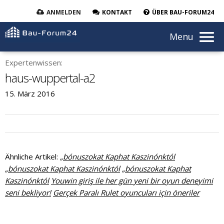
ANMELDEN
KONTAKT
ÜBER BAU-FORUM24
Menu
Expertenwissen:
haus-wuppertal-a2
15. März 2016
Ähnliche Artikel:
„bónuszokat Kaphat Kaszinónktól
„bónuszokat Kaphat Kaszinónktól
„bónuszokat Kaphat
Kaszinónktól
Youwin giriş ile her gün yeni bir oyun deneyimi
seni bekliyor!
Gerçek Paralı Rulet oyuncuları için öneriler