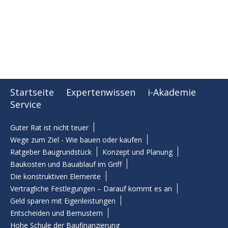
Startseite
Expertenwissen
i-Akademie
Service
Guter Rat ist nicht teuer
Wege zum Ziel - Wie bauen oder kaufen
Ratgeber Baugrundstück
Konzept und Planung
Baukosten und Bauablauf im Griff
Die konstruktiven Elemente
Vertragliche Festlegungen – Darauf kommt es an
Geld sparen mit Eigenleistungen
Entscheiden und Bemustern
Hohe Schule der Baufinanzierung