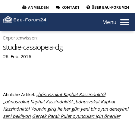
ANMELDEN
KONTAKT
ÜBER BAU-FORUM24
Menu
Expertenwissen:
studie-cassiopeia-dg
26. Feb. 2016
Ähnliche Artikel:
„bónuszokat Kaphat Kaszinónktól
„bónuszokat Kaphat Kaszinónktól
„bónuszokat Kaphat
Kaszinónktól
Youwin giriş ile her gün yeni bir oyun deneyimi
seni bekliyor!
Gerçek Paralı Rulet oyuncuları için öneriler