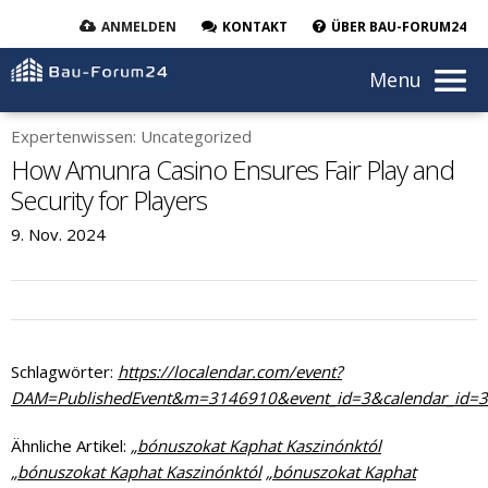
ANMELDEN
KONTAKT
ÜBER BAU-FORUM24
Menu
Expertenwissen: Uncategorized
How Amunra Casino Ensures Fair Play and
Security for Players
9. Nov. 2024
Schlagwörter:
https://localendar.com/event?
DAM=PublishedEvent&m=3146910&event_id=3&calendar_id=
Ähnliche Artikel:
„bónuszokat Kaphat Kaszinónktól
„bónuszokat Kaphat Kaszinónktól
„bónuszokat Kaphat