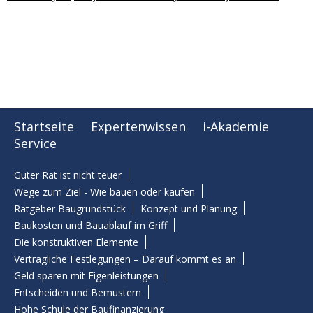
Startseite
Expertenwissen
i-Akademie
Service
Guter Rat ist nicht teuer
Wege zum Ziel - Wie bauen oder kaufen
Ratgeber Baugrundstück
Konzept und Planung
Baukosten und Bauablauf im Griff
Die konstruktiven Elemente
Vertragliche Festlegungen – Darauf kommt es an
Geld sparen mit Eigenleistungen
Entscheiden und Bemustern
Hohe Schule der Baufinanzierung