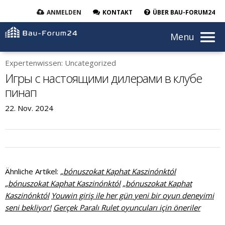
ANMELDEN
KONTAKT
ÜBER BAU-FORUM24
Menu
Expertenwissen: Uncategorized
Игры с настоящими дилерами в клубе
пинап
22. Nov. 2024
Ähnliche Artikel:
„bónuszokat Kaphat Kaszinónktól
„bónuszokat Kaphat Kaszinónktól
„bónuszokat Kaphat
Kaszinónktól
Youwin giriş ile her gün yeni bir oyun deneyimi
seni bekliyor!
Gerçek Paralı Rulet oyuncuları için öneriler