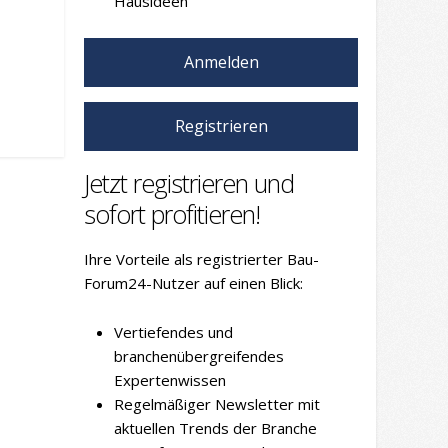
Hausideen
Anmelden
Registrieren
Jetzt registrieren und
sofort profitieren!
Ihre Vorteile als registrierter Bau-
Forum24-Nutzer auf einen Blick:
Vertiefendes und
branchenübergreifendes
Expertenwissen
Regelmäßiger Newsletter mit
aktuellen Trends der Branche