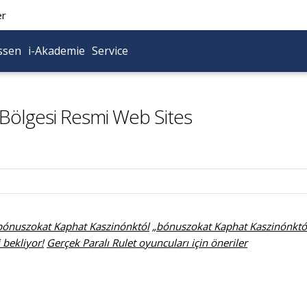
er
ssen
i-Akademie
Service
 Bölgesi Resmi Web Sites
bónuszokat Kaphat Kaszinónktól
„bónuszokat Kaphat Kaszinónktó
 bekliyor!
Gerçek Paralı Rulet oyuncuları için öneriler